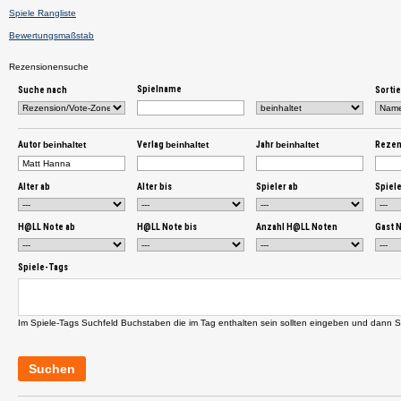
Spiele Rangliste
Bewertungsmaßstab
Rezensionensuche
Spielname
Suche nach
Sortie
Autor
beinhaltet
Verlag
beinhaltet
Jahr
beinhaltet
Reze
Alter ab
Alter bis
Spieler ab
Spiele
H@LL Note ab
H@LL Note bis
Anzahl H@LL Noten
Gast 
Spiele-Tags
Im Spiele-Tags Suchfeld Buchstaben die im Tag enthalten sein sollten eingeben und dann 
Suchen