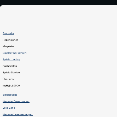
Startseite
Rezensionen
Mitspielen
Spieler: Wer ist wer?
Spiele: Luding
Nachrichten
Spiele-Service
Über uns
myH@LL9000
Spielesuche
Neueste Rezensionen
Vote-Zone
Neueste Leserwertungen