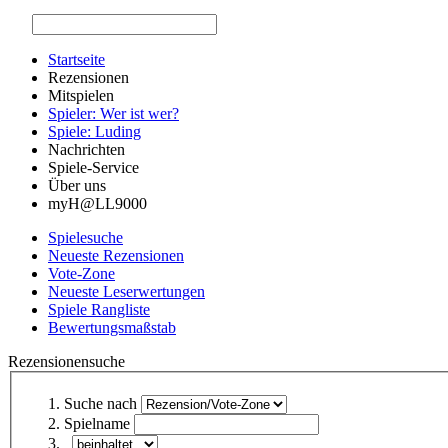
Startseite
Rezensionen
Mitspielen
Spieler: Wer ist wer?
Spiele: Luding
Nachrichten
Spiele-Service
Über uns
myH@LL9000
Spielesuche
Neueste Rezensionen
Vote-Zone
Neueste Leserwertungen
Spiele Rangliste
Bewertungsmaßstab
Rezensionensuche
Suche nach
Spielname