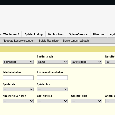
er: Wer ist wer?
Spiele: Luding
Nachrichten
Spiele-Service
Über uns
my
Neueste Leserwertungen
Spiele Rangliste
Bewertungsmaßstab
Sortiert nach
Resulta
Jahr
beinhaltet
Rezensent
beinhaltet
Spieler ab
Spieler bis
Anzahl H@LL Noten
Gast Note ab
Gast Note bis
Anzahl 