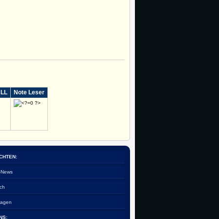
@LL
Note Leser
CHTEN:
e-News
ch
tagen
NS: