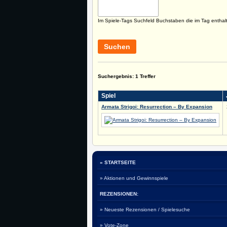
Im Spiele-Tags Suchfeld Buchstaben die im Tag enthal
Suchen
Suchergebnis: 1 Treffer
Spiel
Armata Strigoi: Resurrection – By Expansion
» STARTSEITE
» Aktionen und Gewinnspiele
REZENSIONEN:
» Neueste Rezensionen / Spielesuche
» Vote-Zone