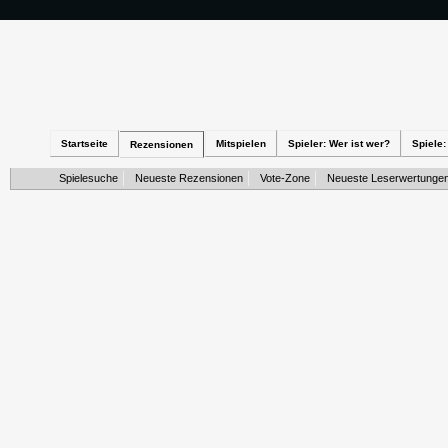
Startseite
Mitspielen
Spieler: Wer ist wer?
Spiele:
Rezensionen
Spielesuche
Neueste Rezensionen
Vote-Zone
Neueste Leserwertunge