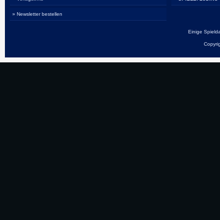
» Newsletter bestellen
Einige Spiel
Copyri