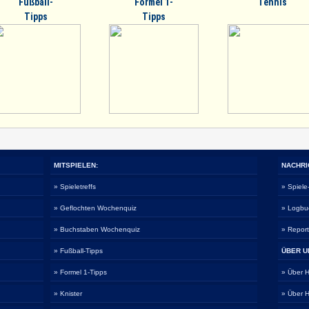
Fußball-
Formel 1-
Tennis
Tipps
Tipps
MITSPIELEN:
NACHRI
» Spieletreffs
» Spiel
» Geflochten Wochenquiz
» Logbu
» Buchstaben Wochenquiz
» Repor
» Fußball-Tipps
ÜBER U
» Formel 1-Tipps
» Über
» Knister
» Über