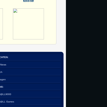
Knister
CHTEN:
e-News
ch
tagen
NS:
 H@LL9000
 H@LL Games