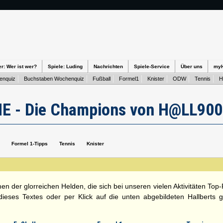
er: Wer ist wer?
Spiele: Luding
Nachrichten
Spiele-Service
Über uns
my
enquiz
Buchstaben Wochenquiz
Fußball
Formel1
Knister
ODW
Tennis
H
E - Die Champions von H@LL900
Formel 1-Tipps
Tennis
Knister
en der glorreichen Helden, die sich bei unseren vielen Aktivitäten Top
ieses Textes oder per Klick auf die unten abgebildeten Hallberts 