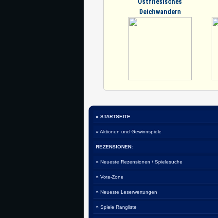
Ostfriesisches
Deichwandern
» STARTSEITE
» Aktionen und Gewinnspiele
REZENSIONEN:
» Neueste Rezensionen / Spielesuche
» Vote-Zone
» Neueste Leserwertungen
» Spiele Rangliste