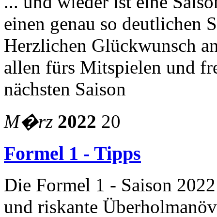
... und wieder ist eine Sais
einen genau so deutlichen S
Herzlichen Glückwunsch an
allen fürs Mitspielen und f
nächsten Saison
M�rz
2022
20
Formel 1 - Tipps
Die Formel 1 - Saison 2022
und riskante Überholmanöve