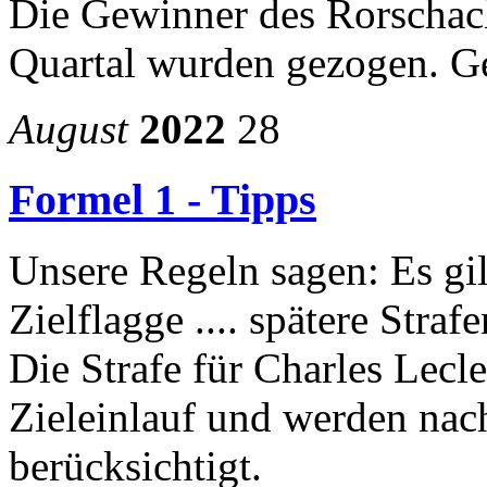
Die Gewinner des Rorschach
Quartal wurden gezogen. 
August
2022
28
Formel 1 - Tipps
Unsere Regeln sagen: Es gil
Zielflagge .... spätere Stra
Die Strafe für Charles Lec
Zieleinlauf und werden nac
berücksichtigt.