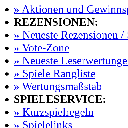
» Aktionen und Gewinns
REZENSIONEN:
» Neueste Rezensionen / 
» Vote-Zone
» Neueste Leserwertunge
» Spiele Rangliste
» Wertungsmaßstab
SPIELESERVICE:
» Kurzspielregeln
» Spielelinks