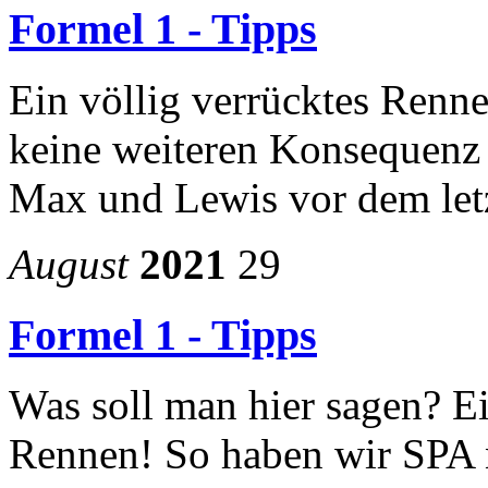
Formel 1 - Tipps
Ein völlig verrücktes Renn
keine weiteren Konsequenz
Max und Lewis vor dem let
August
2021
29
Formel 1 - Tipps
Was soll man hier sagen? E
Rennen! So haben wir SPA n