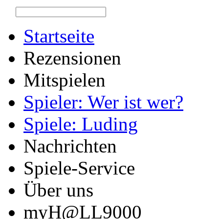
Startseite
Rezensionen
Mitspielen
Spieler: Wer ist wer?
Spiele: Luding
Nachrichten
Spiele-Service
Über uns
myH@LL9000