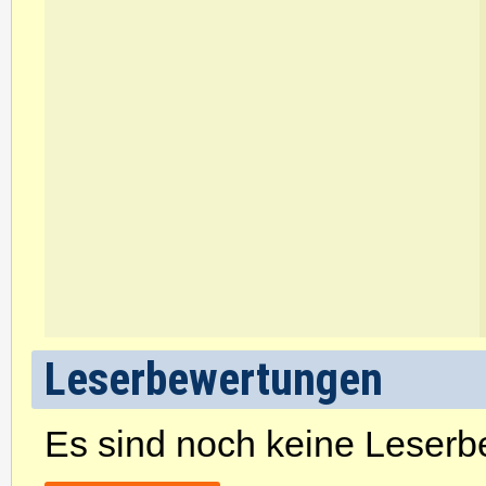
Leserbewertungen
Es sind noch keine Leser