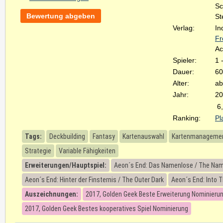
Sc
Bewertung abgeben
St
Verlag:
In
Fr
Ac
Spieler:
1 
Dauer:
60
Alter:
ab
Jahr:
20
6
Ranking:
Pl
Tags:
Deckbuilding
Fantasy
Kartenauswahl
Kartenmanageme
Strategie
Variable Fähigkeiten
Erweiterungen/Hauptspiel:
Aeon´s End: Das Namenlose / The Na
Aeon´s End: Hinter der Finsternis / The Outer Dark
Aeon´s End: Into T
Auszeichnungen:
2017, Golden Geek Beste Erweiterung Nominieru
2017, Golden Geek Bestes kooperatives Spiel Nominierung