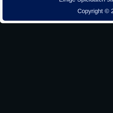
Copyright ©