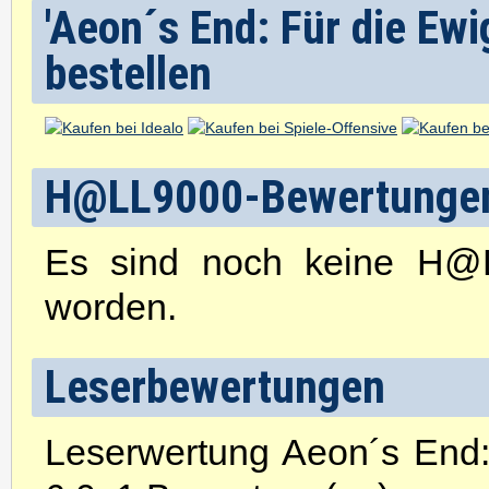
'Aeon´s End: Für die Ewig
bestellen
H@LL9000-Bewertunge
Es sind noch keine H@
worden.
Leserbewertungen
Leserwertung Aeon´s End: 