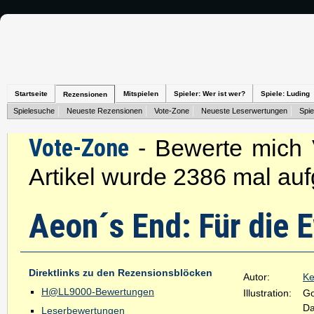
Startseite
Mitspielen
Spieler: Wer ist wer?
Spiele: Luding
Rezensionen
Spielesuche
Neueste Rezensionen
Vote-Zone
Neueste Leserwertungen
Spie
Vote-Zone
- Bewerte mich 
Artikel wurde 2386 mal auf
Aeon´s End: Für die E
Direktlinks zu den Rezensionsblöcken
Autor:
Ke
H@LL9000-Bewertungen
Illustration:
Go
Da
Leserbewertungen