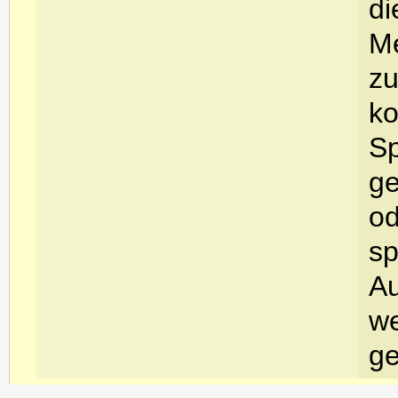
di
Me
zu
ko
Sp
ge
od
sp
Au
we
g