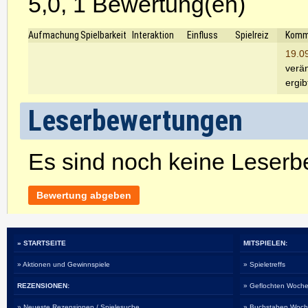
5,0, 1 Bewertung(en)
Aufmachung
Spielbarkeit
Interaktion
Einfluss
Spielreiz
Komm
19.0
verän
ergib
Leserbewertungen
Es sind noch keine Leser
Bewertung abgeben
» STARTSEITE
MITSPIELEN:
» Aktionen und Gewinnspiele
» Spieletreffs
REZENSIONEN:
» Geflochten Woche
» Neueste Rezensionen / Spielesuche
» Buchstaben Woch