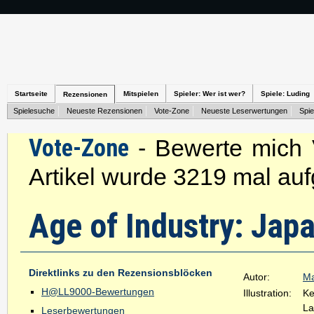
Startseite
Mitspielen
Spieler: Wer ist wer?
Spiele: Luding
Rezensionen
Spielesuche
Neueste Rezensionen
Vote-Zone
Neueste Leserwertungen
Spie
Vote-Zone
- Bewerte mich 
Artikel wurde 3219 mal auf
Age of Industry: Jap
Direktlinks zu den Rezensionsblöcken
Autor:
Ma
H@LL9000-Bewertungen
Illustration:
Ke
La
Leserbewertungen