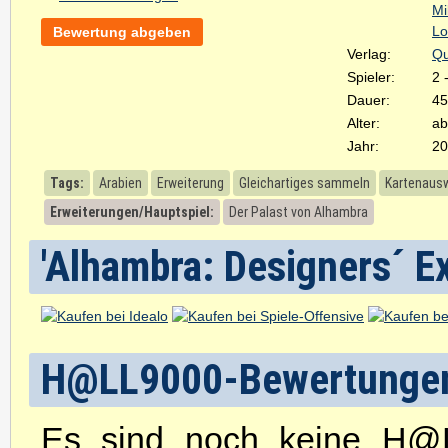
Mi
Lo
Bewertung abgeben
Verlag:
Q
Spieler:
2 
Dauer:
45
Alter:
ab
Jahr:
20
Tags:
Arabien
Erweiterung
Gleichartiges sammeln
Kartenaus
Erweiterungen/Hauptspiel:
Der Palast von Alhambra
'Alhambra: Designers´ Ex
H@LL9000-Bewertunge
Es sind noch keine H@