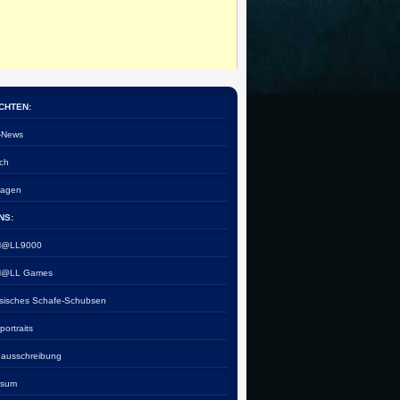
CHTEN:
e-News
ch
tagen
NS:
 H@LL9000
 H@LL Games
esisches Schafe-Schubsen
rportraits
nausschreibung
ssum