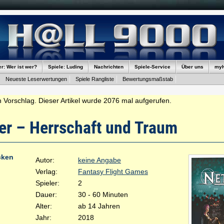
er: Wer ist wer?
Spiele: Luding
Nachrichten
Spiele-Service
Über uns
my
Neueste Leserwertungen
Spiele Rangliste
Bewertungsmaßstab
 Vorschlag. Dieser Artikel wurde 2076 mal aufgerufen.
er – Herrschaft und Traum
cken
Autor:
keine Angabe
Verlag:
Fantasy Flight Games
Spieler:
2
Dauer:
30 - 60 Minuten
Alter:
ab 14 Jahren
Jahr:
2018