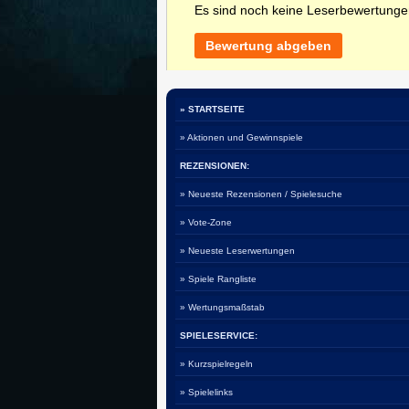
Es sind noch keine Leserbewertung
Bewertung abgeben
» STARTSEITE
» Aktionen und Gewinnspiele
REZENSIONEN:
» Neueste Rezensionen / Spielesuche
» Vote-Zone
» Neueste Leserwertungen
» Spiele Rangliste
» Wertungsmaßstab
SPIELESERVICE:
» Kurzspielregeln
» Spielelinks