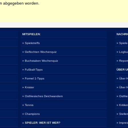
en abgegeben worden.
MITSPIELEN:
NACHRI
» Spieletreffs
» Spiel
» Geflochten Wochenquiz
» Logbu
» Buchstaben Wochenquiz
» Repor
» Fußball-Tipps
ÜBER U
» Formel 1-Tipps
» Über
» Knister
» Über
» Ostfriesisches Deichwandern
» Ostfri
» Tennis
» Kritike
» Champions
» Stelle
» SPIELER: WER IST WER?
» Impre