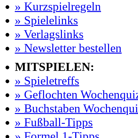
» Kurzspielregeln
» Spielelinks
» Verlagslinks
» Newsletter bestellen
MITSPIELEN:
» Spieletreffs
» Geflochten Wochenqui
» Buchstaben Wochenqui
» Fußball-Tipps
» Formel 1-Tipps