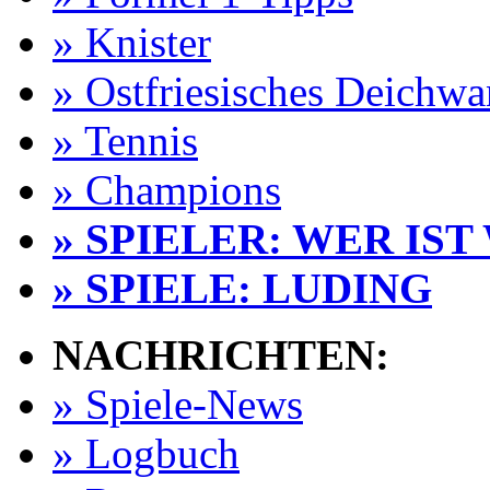
» Knister
» Ostfriesisches Deichw
» Tennis
» Champions
» SPIELER: WER IST
» SPIELE: LUDING
NACHRICHTEN:
» Spiele-News
» Logbuch