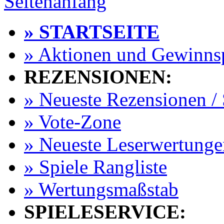
Seitenanfang
» STARTSEITE
» Aktionen und Gewinns
REZENSIONEN:
» Neueste Rezensionen / 
» Vote-Zone
» Neueste Leserwertunge
» Spiele Rangliste
» Wertungsmaßstab
SPIELESERVICE: