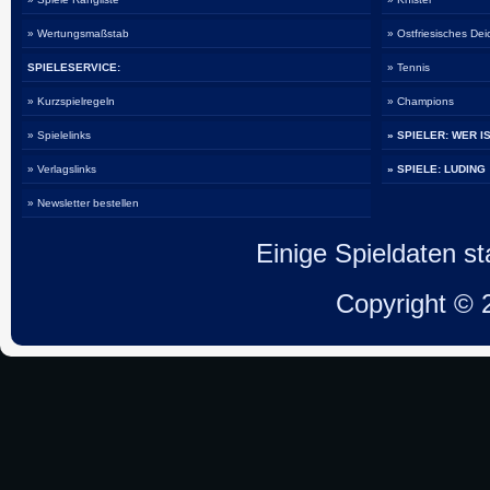
» Wertungsmaßstab
» Ostfriesisches De
SPIELESERVICE:
» Tennis
» Kurzspielregeln
» Champions
» Spielelinks
» SPIELER: WER I
» Verlagslinks
» SPIELE: LUDING
» Newsletter bestellen
Einige Spieldaten 
Copyright ©