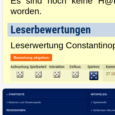
Es sind noch keine H@
worden.
Leserbewertungen
Leserwertung Constantinop
Bewertung abgeben
Aufmachung
Spielbarkeit
Interaktion
Einfluss
Spielreiz
Komm
27.12
» STARTSEITE
MITSPIELEN:
» Aktionen und Gewinnspiele
» Spieletreffs
REZENSIONEN:
» Geflochten Woche