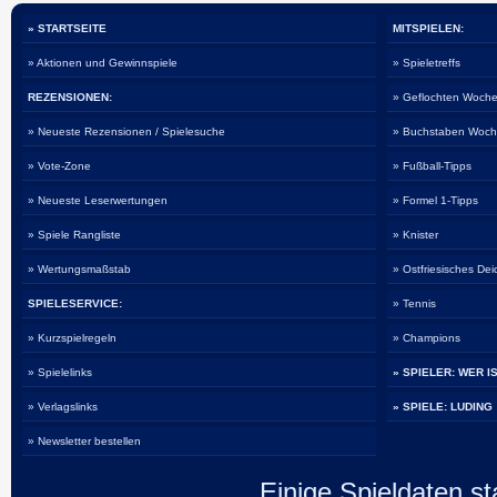
» STARTSEITE
MITSPIELEN:
» Aktionen und Gewinnspiele
» Spieletreffs
REZENSIONEN:
» Geflochten Woche
» Neueste Rezensionen / Spielesuche
» Buchstaben Woch
» Vote-Zone
» Fußball-Tipps
» Neueste Leserwertungen
» Formel 1-Tipps
» Spiele Rangliste
» Knister
» Wertungsmaßstab
» Ostfriesisches De
SPIELESERVICE:
» Tennis
» Kurzspielregeln
» Champions
» Spielelinks
» SPIELER: WER I
» Verlagslinks
» SPIELE: LUDING
» Newsletter bestellen
Einige Spieldaten 