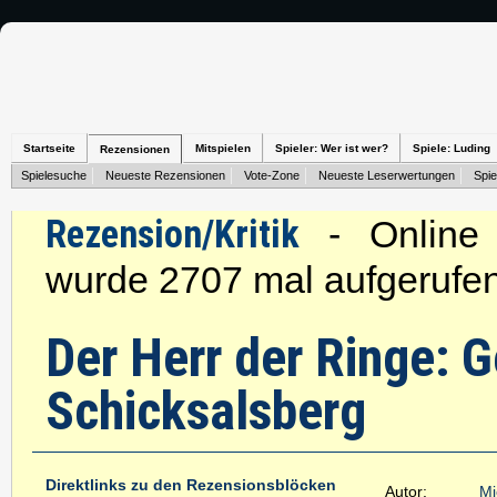
Startseite
Mitspielen
Spieler: Wer ist wer?
Spiele: Luding
Rezensionen
Spielesuche
Neueste Rezensionen
Vote-Zone
Neueste Leserwertungen
Spie
Rezension/Kritik
- Online s
wurde 2707 mal aufgerufen
Der Herr der Ringe:
Schicksalsberg
Direktlinks zu den Rezensionsblöcken
Autor:
Mi