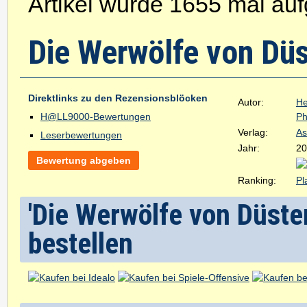
Artikel wurde 1655 mal auf
Die Werwölfe von Düs
Direktlinks zu den Rezensionsblöcken
Autor:
He
H@LL9000-Bewertungen
Ph
Verlag:
A
Leserbewertungen
Jahr:
20
Bewertung abgeben
Ranking:
Pl
'Die Werwölfe von Düster
bestellen