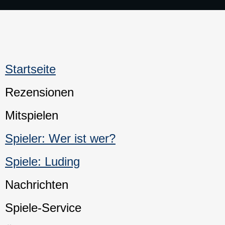
Startseite
Rezensionen
Mitspielen
Spieler: Wer ist wer?
Spiele: Luding
Nachrichten
Spiele-Service