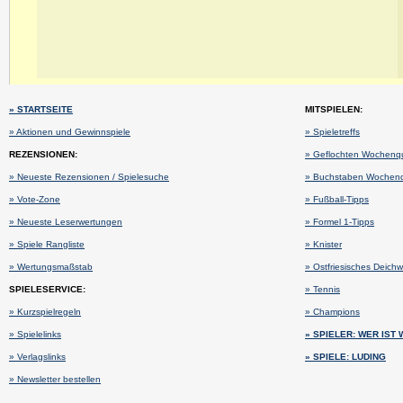
» STARTSEITE
MITSPIELEN:
» Aktionen und Gewinnspiele
» Spieletreffs
REZENSIONEN:
» Geflochten Wochenq
» Neueste Rezensionen / Spielesuche
» Buchstaben Wochenq
» Vote-Zone
» Fußball-Tipps
» Neueste Leserwertungen
» Formel 1-Tipps
» Spiele Rangliste
» Knister
» Wertungsmaßstab
» Ostfriesisches Deich
SPIELESERVICE:
» Tennis
» Kurzspielregeln
» Champions
» Spielelinks
» SPIELER: WER IST
» Verlagslinks
» SPIELE: LUDING
» Newsletter bestellen