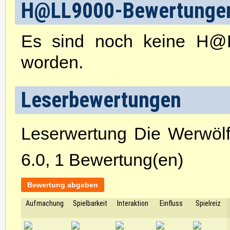
H@LL9000-Bewertunge
Es sind noch keine H@
worden.
Leserbewertungen
Leserwertung Die Werwöl
6.0, 1 Bewertung(en)
Bewertung abgeben
Aufmachung
Spielbarkeit
Interaktion
Einfluss
Spielreiz