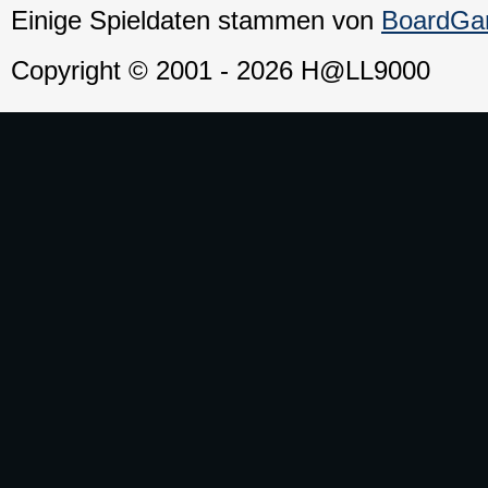
Einige Spieldaten stammen von
BoardG
Copyright © 2001 - 2026 H@LL9000