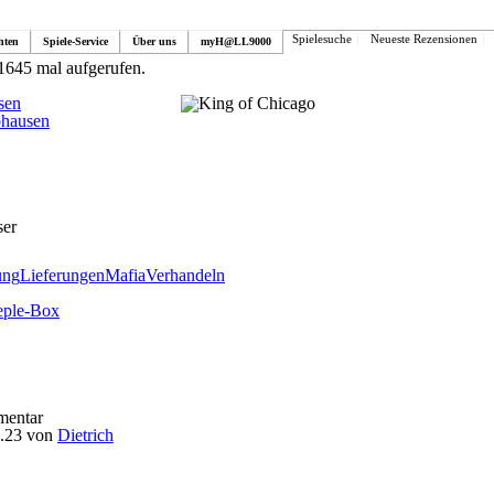
Spielesuche
Neueste Rezensionen
hten
Spiele-Service
Über uns
myH@LL9000
1645 mal aufgerufen.
sen
hausen
ser
ung
Lieferungen
Mafia
Verhandeln
entar
.23
von
Dietrich