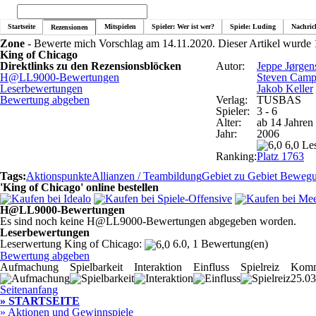
Startseite
Mitspielen
Spieler: Wer ist wer?
Spiele: Luding
Nachric
Rezensionen
Zone
- Bewerte mich Vorschlag am 14.11.2020. Dieser Artikel wurde 
King of Chicago
Direktlinks zu den Rezensionsblöcken
Autor:
Jeppe Jørgen
H@LL9000-Bewertungen
Steven Camp
Leserbewertungen
Jakob Keller
Bewertung abgeben
Verlag:
TUSBAS
Spieler:
3 - 6
Alter:
ab 14 Jahren
Jahr:
2006
6,0 Le
Ranking:
Platz 1763
Tags:
Aktionspunkte
Allianzen / Teambildung
Gebiet zu Gebiet Beweg
'King of Chicago' online bestellen
H@LL9000-Bewertungen
Es sind noch keine H@LL9000-Bewertungen abgegeben worden.
Leserbewertungen
Leserwertung King of Chicago:
6.0, 1 Bewertung(en)
Bewertung abgeben
Aufmachung
Spielbarkeit
Interaktion
Einfluss
Spielreiz
Komm
25.03
Seitenanfang
» STARTSEITE
» Aktionen und Gewinnspiele