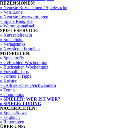
REZENSIONEN:
» Neueste Rezensionen / Spielesuche
» Vote-Zone
» Neueste Leserwertungen
» Spiele Rangliste
» Wertungsmaßstab
SPIELESERVICE:
» Kurzspielregeln
» Spielelinks
» Verlagslinks
» Newsletter bestellen
MITSPIELEN:
» Spieletreffs
» Geflochten Wochenquiz
» Buchstaben Wochenquiz
» Fußball-Tipps
» Formel 1-Tipps
» Knister
» Ostfriesisches Deichwandern
» Tennis
» Champions
» SPIELER: WER IST WER?
» SPIELE: LUDING
NACHRICHTEN:
» Spiele-News
» Logbuch
» Reportagen
ÜBER UNS: