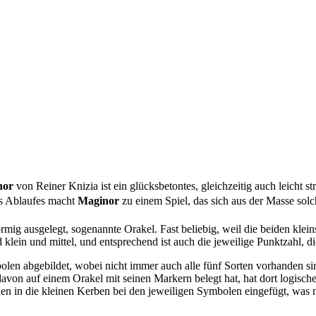
nor
von Reiner Knizia ist ein glücksbetontes, gleichzeitig auch leicht s
es Ablaufes macht
Maginor
zu einem Spiel, das sich aus der Masse solc
örmig ausgelegt, sogenannte Orakel. Fast beliebig, weil die beiden klei
lein und mittel, und entsprechend ist auch die jeweilige Punktzahl, di
olen abgebildet, wobei nicht immer auch alle fünf Sorten vorhanden si
avon auf einem Orakel mit seinen Markern belegt hat, hat dort logisch
en in die kleinen Kerben bei den jeweiligen Symbolen eingefügt, was n