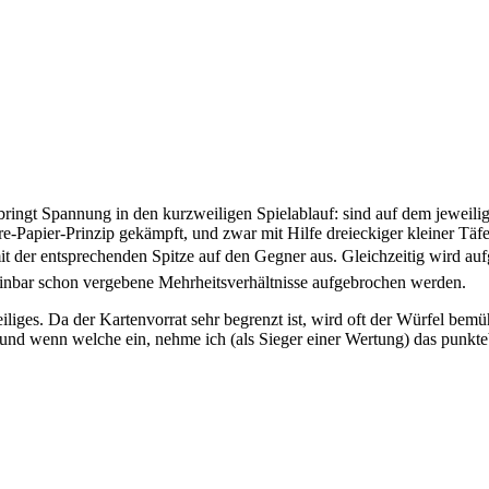
bringt Spannung in den kurzweiligen Spielablauf: sind auf dem jeweili
re-Papier-Prinzip gekämpft, und zwar mit Hilfe dreieckiger kleiner Tä
mit der entsprechenden Spitze auf den Gegner aus. Gleichzeitig wird auf
heinbar schon vergebene Mehrheitsverhältnisse aufgebrochen werden.
weiliges. Da der Kartenvorrat sehr begrenzt ist, wird oft der Würfel b
 und wenn welche ein, nehme ich (als Sieger einer Wertung) das punkte