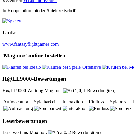
Rezension
Ferdinand Köther
In Kooperation mit der Spielezeitschrift
Links
www.fantasyflightgames.com
'Maginor' online bestellen
H@LL9000-Bewertungen
H@LL9000 Wertung Maginor:
5,0, 1 Bewertung(en)
Aufmachung
Spielbarkeit
Interaktion
Einfluss
Spielreiz
Leserbewertungen
Leserwertung Maginor:
2.0, 2 Bewertung(en)