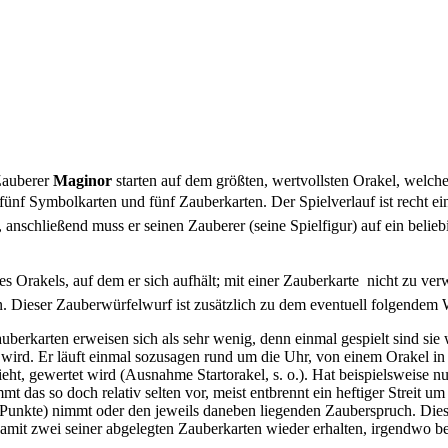
 Zauberer
Maginor
starten auf dem größten, wertvollsten Orakel, welches
nf Symbolkarten und fünf Zauberkarten. Der Spielverlauf ist recht einf
, anschließend muss er seinen Zauberer (seine Spielfigur) auf ein belie
 Orakels, auf dem er sich aufhält; mit einer Zauberkarte  nicht zu ver
. Dieser Zauberwürfelwurf ist zusätzlich zu dem eventuell folgendem W
auberkarten erweisen sich als sehr wenig, denn einmal gespielt sind si
wird. Er läuft einmal sozusagen rund um die Uhr, von einem Orakel in
eht, gewertet wird (Ausnahme Startorakel, s. o.). Hat beispielsweise nu
mt das so doch relativ selten vor, meist entbrennt ein heftiger Streit 
e Punkte) nimmt oder den jeweils daneben liegenden Zauberspruch. Dies
amit zwei seiner abgelegten Zauberkarten wieder erhalten, irgendwo be