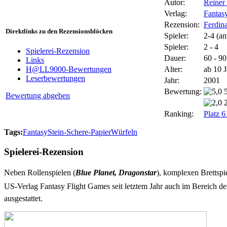
Autor:
Reiner
Verlag:
Fantas
Rezension:
Ferdin
Direktlinks zu den Rezensionsblöcken
Spieler:
2-4 (am
Spieler:
2 - 4
Spielerei-Rezension
Dauer:
60 - 9
Links
Alter:
ab 10 
H@LL9000-Bewertungen
Leserbewertungen
Jahr:
2001
Bewertung:
Bewertung abgeben
Ranking:
Platz 
Tags:
Fantasy
Stein-Schere-Papier
Würfeln
Spielerei-Rezension
Neben Rollenspielen (
Blue Planet, Dragonstar
), komplexen Brettspi
US-Verlag Fantasy Flight Games seit letztem Jahr auch im Bereich der 
ausgestattet.