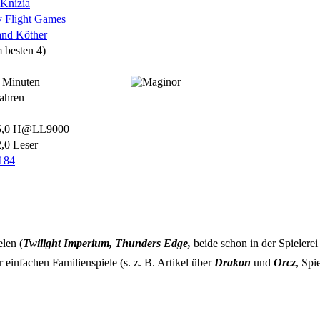
 Knizia
y Flight Games
and Köther
 besten 4)
0 Minuten
Jahren
5,0 H@LL9000
2,0 Leser
6184
elen (
Twilight Imperium, Thunders Edge,
beide schon in der Spielerei
einfachen Familienspiele (s. z. B. Artikel über
Drakon
und
Orcz
, Spi