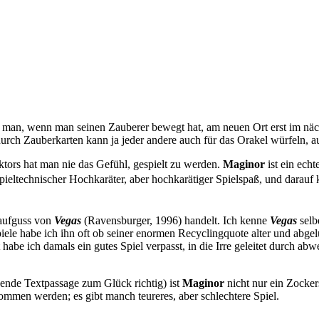
 man, wenn man seinen Zauberer bewegt hat, am neuen Ort erst im näch
urch Zauberkarten kann ja jeder andere auch für das Orakel würfeln, a
tors hat man nie das Gefühl, gespielt zu werden.
Maginor
ist ein ech
pieltechnischer Hochkaräter, aber hochkarätiger Spielspaß, und darauf k
aufguss von
Vegas
(Ravensburger, 1996) handelt. Ich kenne
Vegas
selb
piele habe ich ihn oft ob seiner enormen Recyclingquote alter und abgelu
abe ich damals ein gutes Spiel verpasst, in die Irre geleitet durch abwe
chende Textpassage zum Glück richtig) ist
Maginor
nicht nur ein Zocker
nommen werden; es gibt manch teureres, aber schlechtere Spiel.