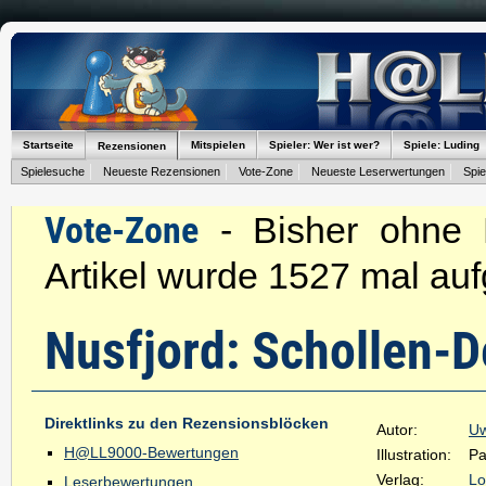
Startseite
Mitspielen
Spieler: Wer ist wer?
Spiele: Luding
Rezensionen
Spielesuche
Neueste Rezensionen
Vote-Zone
Neueste Leserwertungen
Spie
Vote-Zone
- Bisher ohne B
Artikel wurde 1527 mal auf
Nusfjord: Schollen-
Direktlinks zu den Rezensionsblöcken
Autor:
Uw
H@LL9000-Bewertungen
Illustration:
Pa
Verlag:
Lo
Leserbewertungen