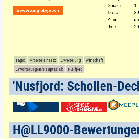
Spieler:
1 
Bewertung abgeben
Dauer:
20
Alter:
ab
Jahr:
20
Tags:
Arbeitereinsatz
Erweiterung
Wirtschaft
Erweiterungen/Hauptspiel:
Nusfjord
'Nusfjord: Schollen-Deck
H@LL9000-Bewertunge