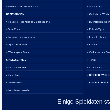
» Aktionen und Gewinnspiele
» Spieletreffs
REZENSIONEN:
» Geflochten Woche
» Neueste Rezensionen / Spielesuche
» Buchstaben Woch
» Vote-Zone
» Fußball-Tipps
» Neueste Leserwertungen
» Formel 1-Tipps
» Spiele Rangliste
» Knister
» Wertungsmaßstab
» Ostfriesisches De
SPIELESERVICE:
» Tennis
» Kurzspielregeln
» Champions
» Spielelinks
» SPIELER: WER I
» Verlagslinks
» SPIELE: LUDING
» Newsletter bestellen
Einige Spieldaten 