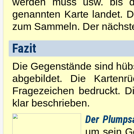
werden muss usw. bis de
genannten Karte landet. D
zum Sammeln. Der nächste 
Fazit
Die Gegenstände sind hübsc
abgebildet. Die Kartenr
Fragezeichen bedruckt. Di
klar beschrieben.
Der Plumps
um sein Ge