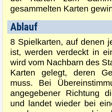
gesammelten Karten gewin
Ablauf
8 Spielkarten, auf denen 
ist, werden verdeckt in e
wird vom Nachbarn des Star
Karten gelegt, deren G
muss. Bei Übereinstimm
angegebener Richtung di
und landet wieder bei ein