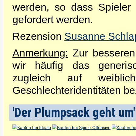
werden, so dass Spieler 
gefordert werden.
Rezension
Susanne Schla
Anmerkung:
Zur besseren 
wir häufig das generis
zugleich auf weibli
Geschlechteridentitäten be
'Der Plumpsack geht um'