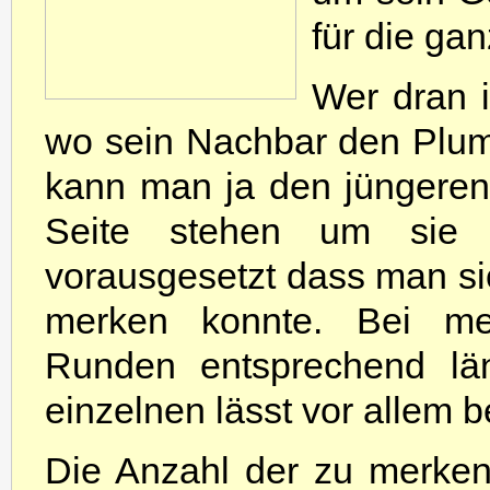
für die ga
Wer dran i
wo sein Nachbar den Plum
kann man ja den jüngeren 
Seite stehen um sie 
vorausgesetzt dass man si
merken konnte. Bei meh
Runden entsprechend län
einzelnen lässt vor allem b
Die Anzahl der zu merkend