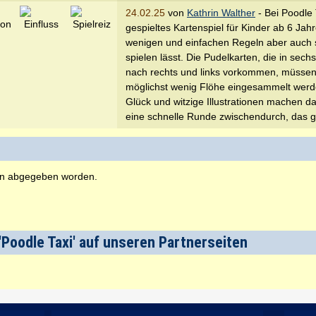
24.02.25
von
Kathrin Walther
- Bei Poodle 
gespieltes Kartenspiel für Kinder ab 6 Jah
wenigen und einfachen Regeln aber auch 
spielen lässt. Die Pudelkarten, die in sec
nach rechts und links vorkommen, müssen
möglichst wenig Flöhe eingesammelt werden.
Glück und witzige Illustrationen machen da
eine schnelle Runde zwischendurch, das g
en abgegeben worden.
'Poodle Taxi' auf unseren Partnerseiten