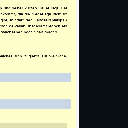
p und seiner kurzen Dauer liegt. Hat
nkommt, die die Niederlage nicht so
gibt, mindert den Langzeitspielspaß
schön gewesen. Insgesamt jedoch ein
h Erwachsenen noch Spaß macht!
ches sich zugleich auf weibliche,