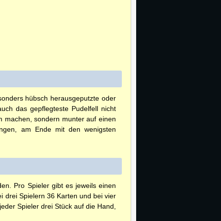
besonders hübsch herausgeputzte oder
uch das gepflegteste Pudelfell nicht
uem machen, sondern munter auf einen
elingen, am Ende mit den wenigsten
n. Pro Spieler gibt es jeweils einen
 drei Spielern 36 Karten und bei vier
eder Spieler drei Stück auf die Hand,