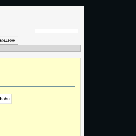
H@LL9000