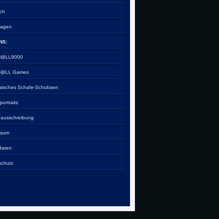
ch
tagen
NS:
 H@LL9000
 H@LL Games
esisches Schafe-Schubsen
rportraits
nausschreibung
ssum
daten
schutz