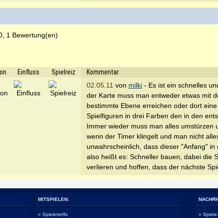
0, 1 Bewertung(en)
ion
Einfluss
Spielreiz
Kommentar
02.05.11
von
milki
- Es ist ein schnelles u
der Karte muss man entweder etwas mit d
bestimmte Ebene erreichen oder dort ein
Spielfiguren in drei Farben den in den en
Immer wieder muss man alles umstürzen 
wenn der Timer klingelt und man nicht alles
unwahrscheinlich, dass dieser "Anfang" in
also heißt es: Schneller bauen, dabei die S
verlieren und hoffen, dass der nächste Spie
MITSPIELEN:
NACHRI
» Spieletreffs
» Spiel