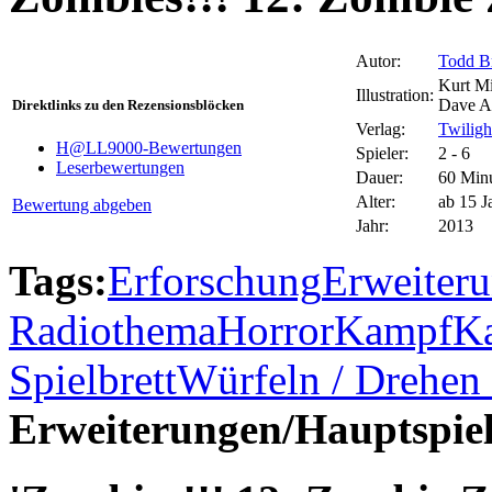
Autor:
Todd Br
Kurt Mi
Illustration:
Dave A
Direktlinks zu den Rezensionsblöcken
Verlag:
Twiligh
H@LL9000-Bewertungen
Spieler:
2 - 6
Leserbewertungen
Dauer:
60 Min
Alter:
ab 15 J
Bewertung abgeben
Jahr:
2013
Tags:
Erforschung
Erweiter
Radiothema
Horror
Kampf
K
Spielbrett
Würfeln / Drehen
Erweiterungen/Hauptspiel