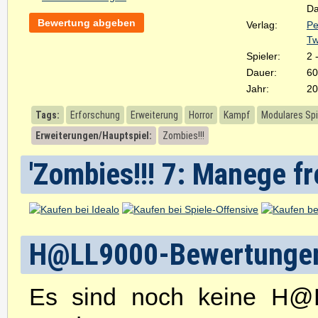
Da
Bewertung abgeben
Verlag:
Pe
Tw
Spieler:
2 
Dauer:
60
Jahr:
20
Tags:
Erforschung
Erweiterung
Horror
Kampf
Modulares Spi
Erweiterungen/Hauptspiel:
Zombies!!!
'Zombies!!! 7: Manege fre
H@LL9000-Bewertunge
Es sind noch keine H@