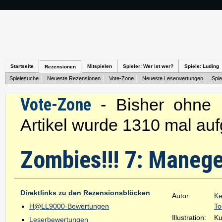
Startseite
Mitspielen
Spieler: Wer ist wer?
Spiele: Luding
Rezensionen
Spielesuche
Neueste Rezensionen
Vote-Zone
Neueste Leserwertungen
Spie
Vote-Zone
- Bisher ohne 
Artikel wurde 1310 mal auf
Zombies!!! 7: Manege
Direktlinks zu den Rezensionsblöcken
Autor:
Ke
H@LL9000-Bewertungen
To
Illustration:
Ku
Leserbewertungen