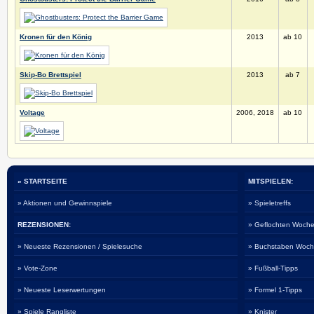
Kronen für den König
2013
ab 10
Skip-Bo Brettspiel
2013
ab 7
Voltage
2006, 2018
ab 10
» STARTSEITE
MITSPIELEN:
» Aktionen und Gewinnspiele
» Spieletreffs
REZENSIONEN:
» Geflochten Woche
» Neueste Rezensionen / Spielesuche
» Buchstaben Woch
» Vote-Zone
» Fußball-Tipps
» Neueste Leserwertungen
» Formel 1-Tipps
» Spiele Rangliste
» Knister