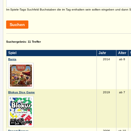
Im Spiele-Tags Suchfeld Buchstaben die im Tag enthalten sein sollten eingeben und dann 
Suchen
Suchergebnis: 11 Treffer
Spiel
Jahr
Alter
Bania
2014
ab 8
Blokus Dice Game
2019
ab 7
Desert Bazaar
2006
ab 10