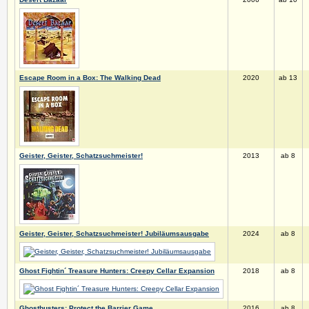
Escape Room in a Box: The Walking Dead
2020
ab 13
Geister, Geister, Schatzsuchmeister!
2013
ab 8
Geister, Geister, Schatzsuchmeister! Jubiläumsausgabe
2024
ab 8
Ghost Fightin´ Treasure Hunters: Creepy Cellar Expansion
2018
ab 8
Ghostbusters: Protect the Barrier Game
2016
ab 8