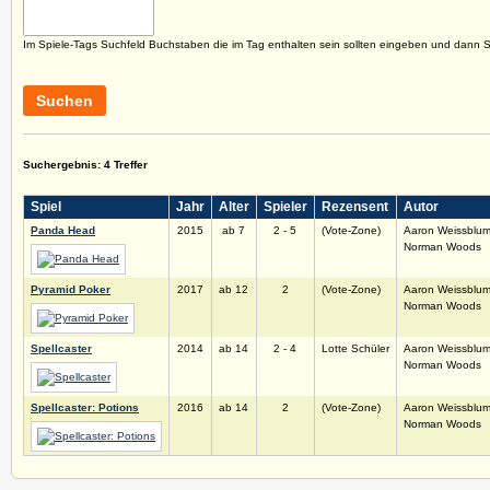
Im Spiele-Tags Suchfeld Buchstaben die im Tag enthalten sein sollten eingeben und dann 
Suchen
Suchergebnis: 4 Treffer
Spiel
Jahr
Alter
Spieler
Rezensent
Autor
Panda Head
2015
ab 7
2 - 5
(Vote-Zone)
Aaron Weissblu
Norman Woods
Pyramid Poker
2017
ab 12
2
(Vote-Zone)
Aaron Weissblu
Norman Woods
Spellcaster
2014
ab 14
2 - 4
Lotte Schüler
Aaron Weissblu
Norman Woods
Spellcaster: Potions
2016
ab 14
2
(Vote-Zone)
Aaron Weissblu
Norman Woods