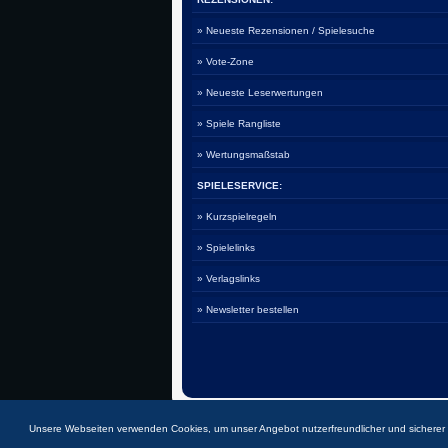
» Neueste Rezensionen / Spielesuche
» Vote-Zone
» Neueste Leserwertungen
» Spiele Rangliste
» Wertungsmaßstab
SPIELESERVICE:
» Kurzspielregeln
» Spielelinks
» Verlagslinks
» Newsletter bestellen
Unsere Webseiten verwenden Cookies, um unser Angebot nutzerfreundlicher und sichere