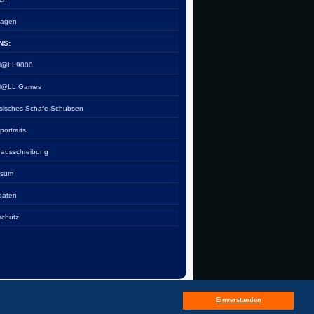
tagen
NS:
 H@LL9000
 H@LL Games
esisches Schafe-Schubsen
rportraits
nausschreibung
ssum
daten
schutz
Einverstanden