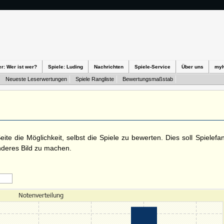
er: Wer ist wer?
Spiele: Luding
Nachrichten
Spiele-Service
Über uns
my
Neueste Leserwertungen
Spiele Rangliste
Bewertungsmaßstab
te die Möglichkeit, selbst die Spiele zu bewerten. Dies soll Spielefa
nderes Bild zu machen.