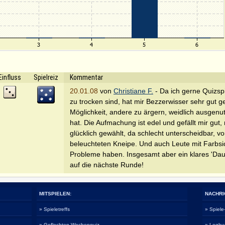
Einfluss
Spielreiz
Kommentar
20.01.08
von
Christiane F.
- Da ich gerne Quizspi
zu trocken sind, hat mir Bezzerwisser sehr gut g
Möglichkeit, andere zu ärgern, weidlich ausgenu
hat. Die Aufmachung ist edel und gefällt mir gut,
glücklich gewählt, da schlecht unterscheidbar, vor
beleuchteten Kneipe. Und auch Leute mit Farbsic
Probleme haben. Insgesamt aber ein klares 'Dau
auf die nächste Runde!
MITSPIELEN:
NACHRI
» Spieletreffs
» Spiel
» Geflochten Wochenquiz
» Logbu