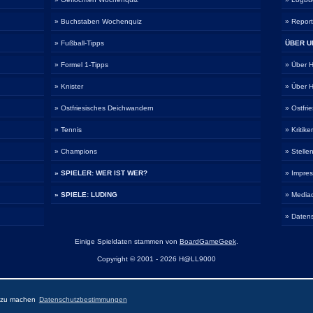
» Buchstaben Wochenquiz
» Repor
» Fußball-Tipps
ÜBER U
» Formel 1-Tipps
» Über
» Knister
» Über
» Ostfriesisches Deichwandern
» Ostfri
» Tennis
» Kritike
» Champions
» Stelle
» SPIELER: WER IST WER?
» Impre
» SPIELE: LUDING
» Media
» Daten
Einige Spieldaten stammen von
BoardGameGeek
.
Copyright © 2001 - 2026 H@LL9000
r zu machen
Datenschutzbestimmungen