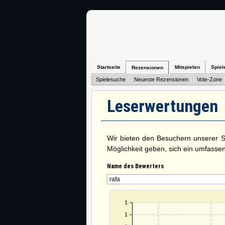
Startseite
Mitspielen
Spiel
Rezensionen
Spielesuche
Neueste Rezensionen
Vote-Zone
Leserwertungen
Wir bieten den Besuchern unserer Sei
Möglichkeit geben, sich ein umfasse
Name des Bewerters