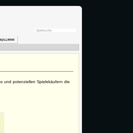
H@LL9000
ns und potenziellen Spielekäufern die