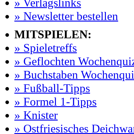
» Verlagslinks
» Newsletter bestellen
MITSPIELEN:
» Spieletreffs
» Geflochten Wochenqui
» Buchstaben Wochenqui
» Fußball-Tipps
» Formel 1-Tipps
» Knister
» Ostfriesisches Deichw