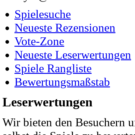
Spielesuche
Neueste Rezensionen
Vote-Zone
Neueste Leserwertungen
Spiele Rangliste
Bewertungsmaßstab
Leserwertungen
Wir bieten den Besuchern un