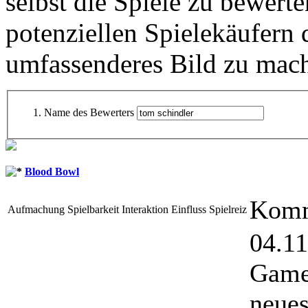
selbst die Spiele zu bewerte
potenziellen Spielekäufern 
umfassenderes Bild zu mac
Name des Bewerters
Blood Bowl
Komm
Aufmachung
Spielbarkeit
Interaktion
Einfluss
Spielreiz
04.11
Game.
neues