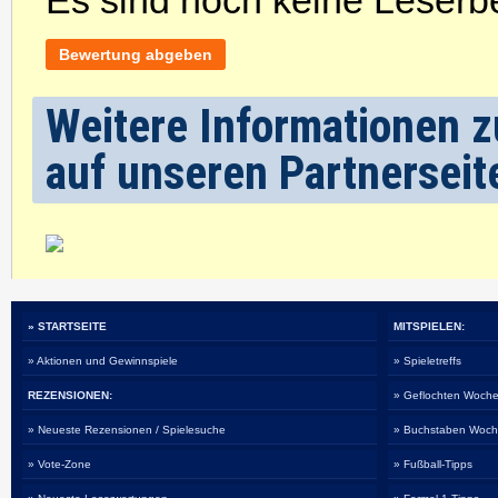
Es sind noch keine Leser
Bewertung abgeben
Weitere Informationen zu
auf unseren Partnerseit
» STARTSEITE
MITSPIELEN:
» Aktionen und Gewinnspiele
» Spieletreffs
REZENSIONEN:
» Geflochten Woche
» Neueste Rezensionen / Spielesuche
» Buchstaben Woch
» Vote-Zone
» Fußball-Tipps