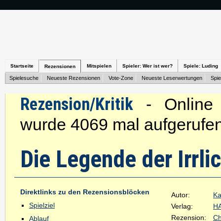
Startseite
Mitspielen
Spieler: Wer ist wer?
Spiele: Luding
Rezensionen
Spielesuche
Neueste Rezensionen
Vote-Zone
Neueste Leserwertungen
Spie
Rezension/Kritik
- Online s
wurde 4069 mal aufgerufen
Die Legende der Irrli
Direktlinks zu den Rezensionsblöcken
Autor:
Ka
Spielziel
Verlag:
H
Rezension:
Ch
Ablauf