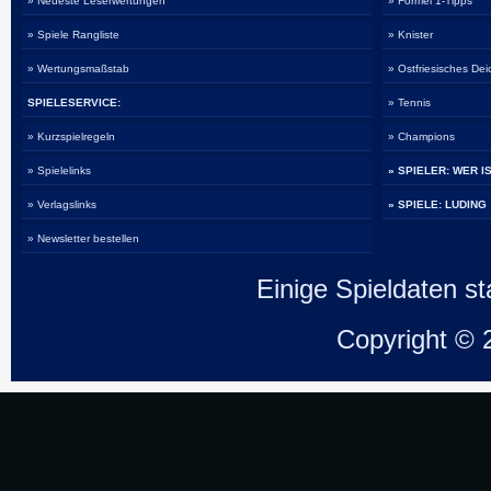
» Neueste Leserwertungen
» Formel 1-Tipps
» Spiele Rangliste
» Knister
» Wertungsmaßstab
» Ostfriesisches De
SPIELESERVICE:
» Tennis
» Kurzspielregeln
» Champions
» Spielelinks
» SPIELER: WER I
» Verlagslinks
» SPIELE: LUDING
» Newsletter bestellen
Einige Spieldaten 
Copyright ©