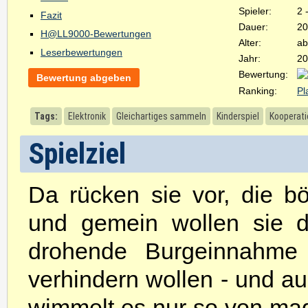
Spieler:
2 
Fazit
Dauer:
20
H@LL9000-Bewertungen
Alter:
ab
Leserbewertungen
Jahr:
20
Bewertung:
Bewertung abgeben
Ranking:
Pl
Tags:
Elektronik
Gleichartiges sammeln
Kinderspiel
Kooperati
Spielziel
Da rücken sie vor, die bö
und gemein wollen sie d
drohende Burgeinnahme
verhindern wollen - und au
wimmelt es nur so von ma