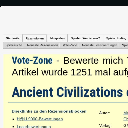
Startseite
Mitspielen
Spieler: Wer ist wer?
Spiele: Luding
Rezensionen
Spielesuche
Neueste Rezensionen
Vote-Zone
Neueste Leserwertungen
Spie
Vote-Zone
- Bewerte mich 
Artikel wurde 1251 mal auf
Ancient Civilizations 
Direktlinks zu den Rezensionsblöcken
Autor:
Ma
H@LL9000-Bewertungen
Ch
Verlag:
G
Leserbewertungen