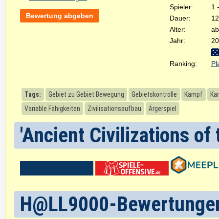
Spieler:
1 
Bewertung abgeben
Dauer:
12
Alter:
ab
Jahr:
20
Ranking:
Pl
Tags:
Gebiet zu Gebiet Bewegung
Gebietskontrolle
Kampf
Ka
Variable Fähigkeiten
Zivilisationsaufbau
Ärgerspiel
'Ancient Civilizations of
H@LL9000-Bewertunge