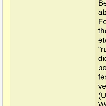
Be
ab
Fo
th
et
"r
di
be
fe
ve
(U
We