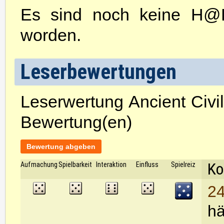
Es sind noch keine H@
worden.
Leserbewertungen
Leserwertung Ancient Civil
Bewertung(en)
Bewertung abgeben
Ko
Aufmachung
Spielbarkeit
Interaktion
Einfluss
Spielreiz
24
hä