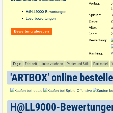
Verlag:
J
L
H@LL9000-Bewertungen
Spieler:
3
Leserbewertungen
Dauer:
2
Alter:
a
Bewertung abgeben
Jahr:
2
Bewertung:
Ranking:
P
Tags:
Echtzeit
Linien zeichnen
Papier und Stift
Partyspiel
'ARTBOX' online bestell
H@LL9000-Bewertunge