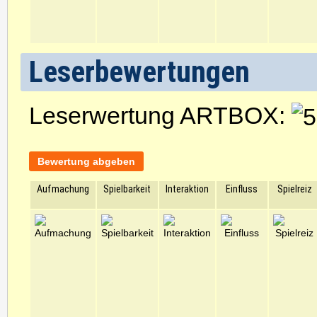
Leserbewertungen
Leserwertung ARTBOX:
Bewertung abgeben
Aufmachung
Spielbarkeit
Interaktion
Einfluss
Spielreiz