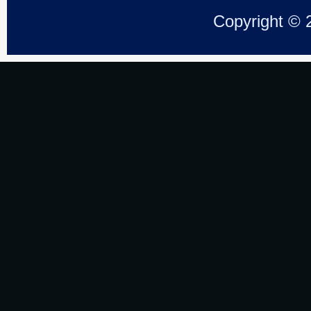
Copyright ©