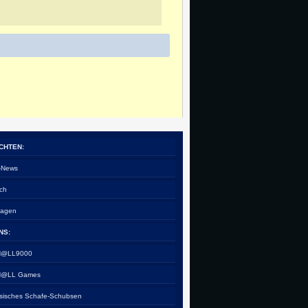
CHTEN:
e-News
ch
tagen
NS:
 H@LL9000
 H@LL Games
esisches Schafe-Schubsen