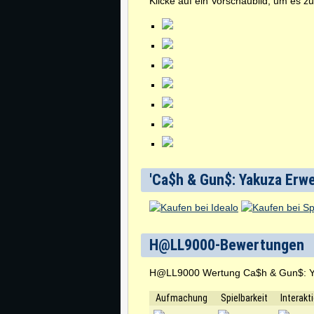
Klicke auf ein Vorschaubild, um es z
'Ca$h & Gun$: Yakuza Erwe
H@LL9000-Bewertungen
H@LL9000 Wertung Ca$h & Gun$: Y
Aufmachung
Spielbarkeit
Interakt