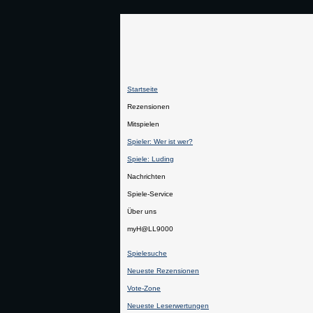
Startseite
Rezensionen
Mitspielen
Spieler: Wer ist wer?
Spiele: Luding
Nachrichten
Spiele-Service
Über uns
myH@LL9000
Spielesuche
Neueste Rezensionen
Vote-Zone
Neueste Leserwertungen