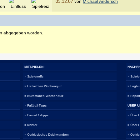
03.12.07
von
Michael Andersch
en abgegeben worden.
MITSPIELEN:
NACHRI
» Spieletreffs
» Spiel
» Geflochten Wochenquiz
» Logbu
» Buchstaben Wochenquiz
» Repor
» Fußball-Tipps
ÜBER U
» Formel 1-Tipps
» Über
» Knister
» Über
» Ostfriesisches Deichwandern
» Ostfri