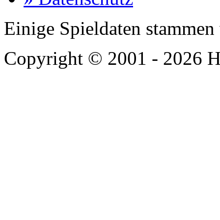
Einige Spieldaten stammen
Copyright © 2001 - 2026