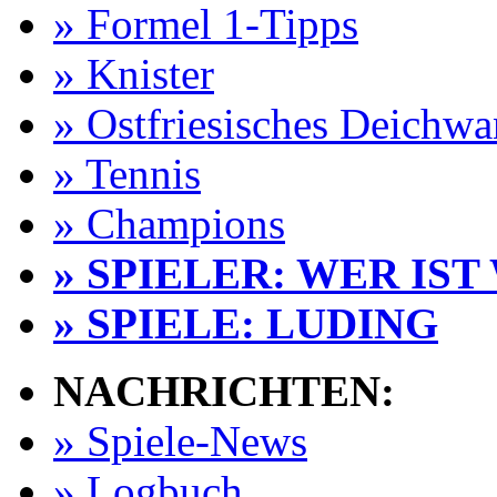
» Formel 1-Tipps
» Knister
» Ostfriesisches Deichw
» Tennis
» Champions
» SPIELER: WER IST
» SPIELE: LUDING
NACHRICHTEN:
» Spiele-News
» Logbuch