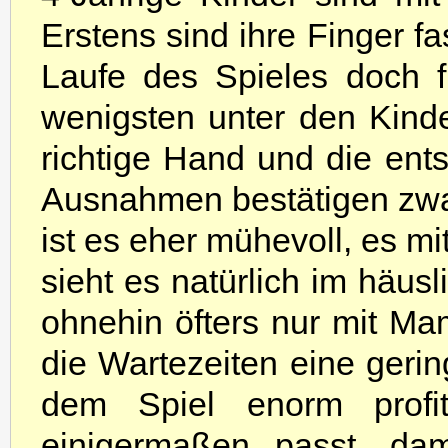
Erstens sind ihre Finger f
Laufe des Spieles doch f
wenigsten unter den Kinde
richtige Hand und die en
Ausnahmen bestätigen zwar
ist es eher mühevoll, es mi
sieht es natürlich im häu
ohnehin öfters nur mit Mam
die Wartezeiten eine geri
dem Spiel enorm profit
einigermaßen passt, dam