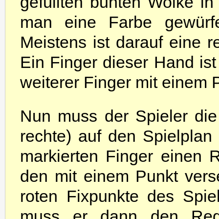
gefüllten bunten Wolke in
man eine Farbe gewürfe
Meistens ist darauf eine r
Ein Finger dieser Hand ist
weiterer Finger mit einem P
Nun muss der Spieler die
rechte) auf den Spielplan
markierten Finger einen 
den mit einem Punkt vers
roten Fixpunkte des Spielp
muss er dann den Rege