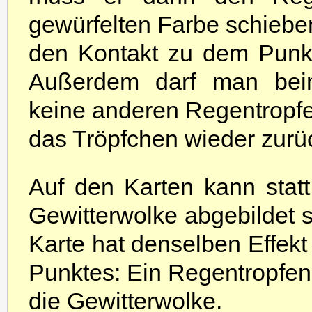
gewürfelten Farbe schieben
den Kontakt zu dem Punkt
Außerdem darf man bei
keine anderen Regentropf
das Tröpfchen wieder zurüc
Auf den Karten kann stat
Gewitterwolke abgebildet 
Karte hat denselben Effek
Punktes: Ein Regentropfen
die Gewitterwolke.