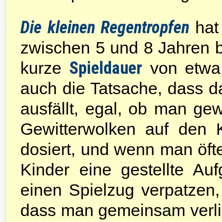
Die
kleinen Regentropfen
hat 
zwischen 5 und 8 Jahren be
Spieldauer
kurze
von etwa 
auch die Tatsache, dass d
ausfällt, egal, ob man gew
Gewitterwolken auf den 
dosiert, und wenn man öfte
Kinder eine gestellte Au
einen Spielzug verpatzen,
dass man gemeinsam verliert