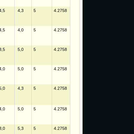
4,5
4,3
5
4.2758
4,5
4,0
5
4.2758
3,5
5,0
5
4.2758
4,0
5,0
5
4.2758
5,0
4,3
5
4.2758
4,0
5,0
5
4.2758
3,0
5,3
5
4.2758