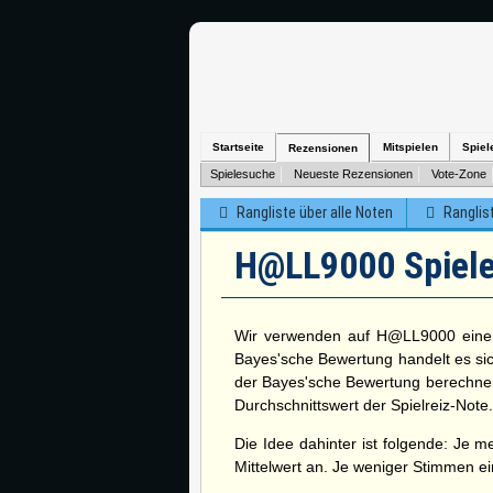
Startseite
Mitspielen
Spiel
Rezensionen
Spielesuche
Neueste Rezensionen
Vote-Zone
Rangliste über alle Noten
Ranglist
H@LL9000 Spiele 
Wir verwenden auf H@LL9000 eine Ba
Bayes'sche Bewertung handelt es sich
der Bayes'sche Bewertung berechnen 
Durchschnittswert der Spielreiz-Note.
Die Idee dahinter ist folgende: Je 
Mittelwert an. Je weniger Stimmen ein