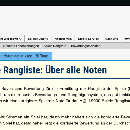
er: Wer ist wer?
Spiele: Luding
Nachrichten
Spiele-Service
Über uns
my
Neueste Leserwertungen
Spiele Rangliste
Bewertungsmaßstab
e Noten der letzten 120 Tage
Rangliste: Über alle Noten
yes'sche Bewertung für die Ermittlung der Rangliste der Spiele (b
 um ein robustes Bewertungs- und Rangfolgensystem, das gut funktioni
wir eine korrigierte Spielreiz-Note für das H@LL9000 Spiele Ranglis
mehr Stimmen ein Spiel hat, desto mehr nähert sich die korrigierte Be
 Spiel hat, desto näher liegt die korrigierte Bewertung an der Durchsch