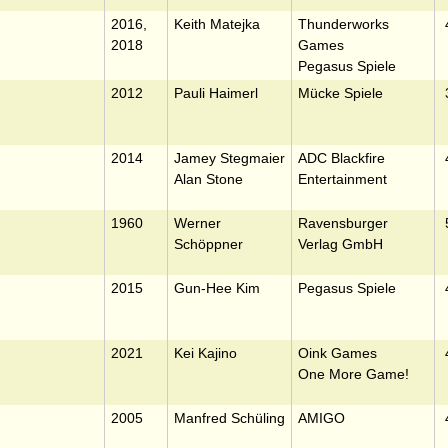
2016,
Keith Matejka
Thunderworks
2018
Games
Pegasus Spiele
2012
Pauli Haimerl
Mücke Spiele
2014
Jamey Stegmaier
ADC Blackfire
Alan Stone
Entertainment
1960
Werner
Ravensburger
Schöppner
Verlag GmbH
2015
Gun-Hee Kim
Pegasus Spiele
2021
Kei Kajino
Oink Games
One More Game!
2005
Manfred Schüling
AMIGO