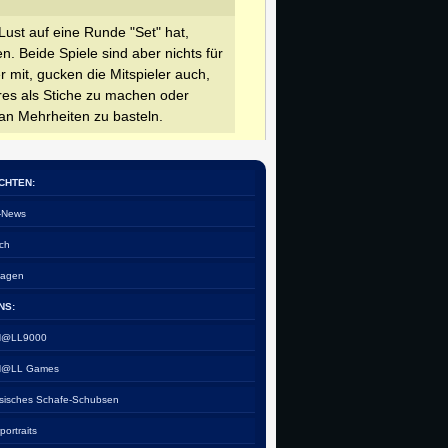
ust auf eine Runde "Set" hat,
n. Beide Spiele sind aber nichts für
 mit, gucken die Mitspieler auch,
es als Stiche zu machen oder
an Mehrheiten zu basteln.
CHTEN:
e-News
ch
tagen
NS:
 H@LL9000
 H@LL Games
esisches Schafe-Schubsen
rportraits