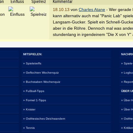
ion
Einfluss
Spielreiz
Kommentar
18.10.13
von
Charles Atane
- Wer gerade L
kann alternativ auch mal "Panic Lab" spiele
Langsam-Gucker. Spielt ein Schnell-Gucker
aber in die Röhre. Dennoch mal was ander
stundenlang in irgendeinem "Die X von Y" 
MITSPIELEN:
NACHRI
» Spieletreffs
» Spiel
» Geflochten Wochenquiz
» Logbu
» Buchstaben Wochenquiz
» Repor
» Fußball-Tipps
ÜBER U
» Formel 1-Tipps
» Über
» Knister
» Über
» Ostfriesisches Deichwandern
» Ostfri
» Tennis
» Kritike