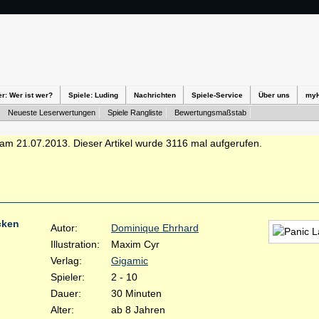
er: Wer ist wer?
Spiele: Luding
Nachrichten
Spiele-Service
Über uns
my
Neueste Leserwertungen
Spiele Rangliste
Bewertungsmaßstab
am 21.07.2013. Dieser Artikel wurde 3116 mal aufgerufen.
cken
Autor:
Dominique Ehrhard
Illustration:
Maxim Cyr
Verlag:
Gigamic
Spieler:
2 - 10
Dauer:
30 Minuten
Alter:
ab 8 Jahren