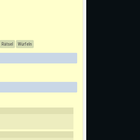
Rätsel
Würfeln