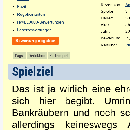
Rezension:
An
Fazit
Spieler:
3 
Regelvarianten
Dauer:
50
H@LL9000-Bewertungen
Alter:
ab
Leserbewertungen
Jahr:
20
Bewertung:
4
Bewertung abgeben
Ranking:
Pl
Tags:
Deduktion
Kartenspiel
Spielziel
Das ist ja wirlich eine eh
sich hier begibt. Umri
Bankräubern und noch sc
allerdings keineswegs 