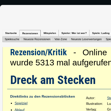
Startseite
Mitspielen
Spieler: Wer ist wer?
Spiele: Luding
Rezensionen
Spielesuche
Neueste Rezensionen
Vote-Zone
Neueste Leserwertungen
Spie
Rezension/Kritik
- Online s
wurde 5313 mal aufgerufen
Dreck am Stecken
Direktlinks zu den Rezensionsblöcken
Autor:
St
Spielziel
Illustration:
Lu
Verlag:
Gm
Ablauf