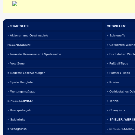
» STARTSEITE
MITSPIELEN:
» Aktionen und Gewinnspiele
» Spieletreffs
REZENSIONEN:
» Geflochten Woche
» Neueste Rezensionen / Spielesuche
» Buchstaben Woch
» Vote-Zone
» Fußball-Tipps
» Neueste Leserwertungen
» Formel 1-Tipps
» Spiele Rangliste
» Knister
» Wertungsmaßstab
» Ostfriesisches De
SPIELESERVICE:
» Tennis
» Kurzspielregeln
» Champions
» Spielelinks
» SPIELER: WER I
» Verlagslinks
» SPIELE: LUDING