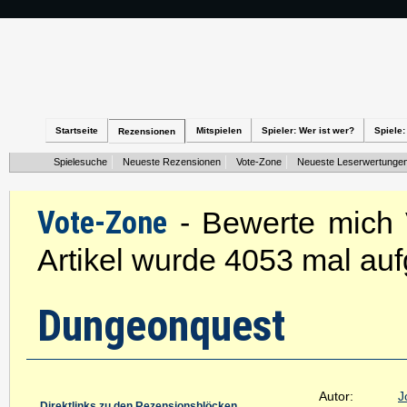
Startseite
Mitspielen
Spieler: Wer ist wer?
Spiele:
Rezensionen
Spielesuche
Neueste Rezensionen
Vote-Zone
Neueste Leserwertunge
Vote-Zone
- Bewerte mich 
Artikel wurde 4053 mal auf
Dungeonquest
Autor:
J
Direktlinks zu den Rezensionsblöcken