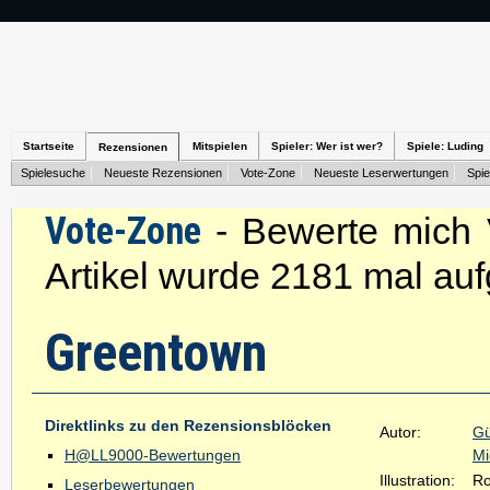
Startseite
Mitspielen
Spieler: Wer ist wer?
Spiele: Luding
Rezensionen
Spielesuche
Neueste Rezensionen
Vote-Zone
Neueste Leserwertungen
Spie
Vote-Zone
- Bewerte mich 
Artikel wurde 2181 mal auf
Greentown
Direktlinks zu den Rezensionsblöcken
Autor:
Gü
H@LL9000-Bewertungen
Mi
Illustration:
Ro
Leserbewertungen