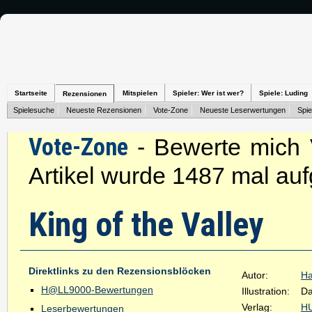
Startseite
Mitspielen
Spieler: Wer ist wer?
Spiele: Luding
Rezensionen
Spielesuche
Neueste Rezensionen
Vote-Zone
Neueste Leserwertungen
Spie
Vote-Zone
- Bewerte mich 
Artikel wurde 1487 mal auf
King of the Valley
Direktlinks zu den Rezensionsblöcken
Autor:
Ha
H@LL9000-Bewertungen
Illustration:
Da
Verlag:
H
Leserbewertungen