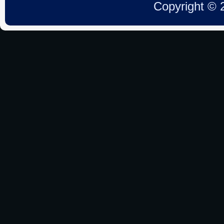
Copyright ©