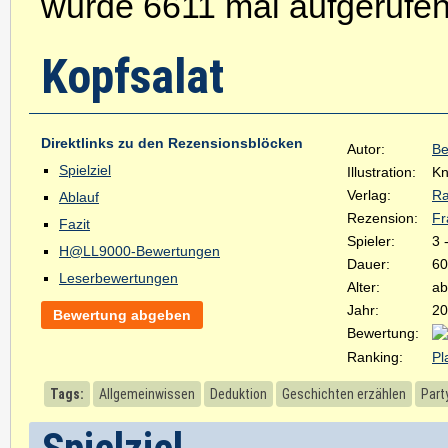
wurde 6611 mal aufgerufen
Kopfsalat
Direktlinks zu den Rezensionsblöcken
Autor:
Be
Spielziel
Illustration:
Kn
Verlag:
Ra
Ablauf
Rezension:
Fr
Fazit
Spieler:
3 
H@LL9000-Bewertungen
Dauer:
60
Leserbewertungen
Alter:
ab
Jahr:
20
Bewertung abgeben
Bewertung:
Ranking:
Pl
Tags:
Allgemeinwissen
Deduktion
Geschichten erzählen
Part