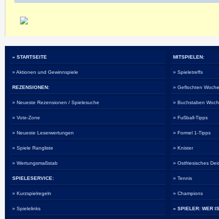
» STARTSEITE
MITSPIELEN:
» Aktionen und Gewinnspiele
» Spieletreffs
REZENSIONEN:
» Geflochten Woche
» Neueste Rezensionen / Spielesuche
» Buchstaben Woch
» Vote-Zone
» Fußball-Tipps
» Neueste Leserwertungen
» Formel 1-Tipps
» Spiele Rangliste
» Knister
» Wertungsmaßstab
» Ostfriesisches De
SPIELESERVICE:
» Tennis
» Kurzspielregeln
» Champions
» Spielelinks
» SPIELER: WER I