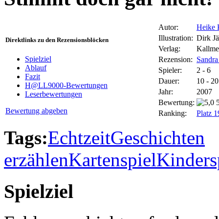
Autor:
Heike 
Illustration:
Dirk J
Direktlinks zu den Rezensionsblöcken
Verlag:
Kallme
Spielziel
Rezension:
Sandra
Ablauf
Spieler:
2 - 6
Fazit
Dauer:
10 - 2
H@LL9000-Bewertungen
Jahr:
2007
Leserbewertungen
Bewertung:
Bewertung abgeben
Ranking:
Platz 
Tags:
Echtzeit
Geschichten
erzählen
Kartenspiel
Kinders
Spielziel