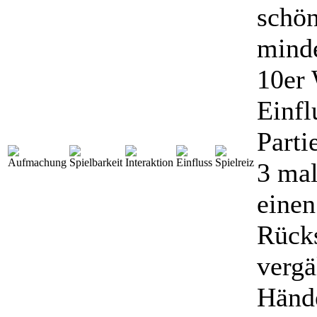
schön
minde
10er 
Einfl
Parti
3 mal
eine
Rücks
vergä
Hände