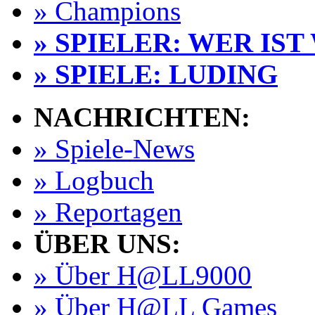
» Champions
» SPIELER: WER IST
» SPIELE: LUDING
NACHRICHTEN:
» Spiele-News
» Logbuch
» Reportagen
ÜBER UNS:
» Über H@LL9000
» Über H@LL Games