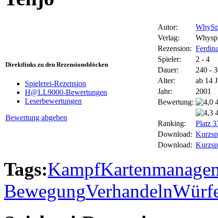
Autor:
WhySpi
Verlag:
Whysp
Rezension:
Ferdin
Spieler:
2 - 4
Direktlinks zu den Rezensionsblöcken
Dauer:
240 - 
Alter:
ab 14 
Spielerei-Rezension
Jahr:
2001
H@LL9000-Bewertungen
Leserbewertungen
Bewertung:
Bewertung abgeben
Ranking:
Platz 
Download:
Kurzspi
Download:
Kurzspi
Tags:
Kampf
Kartenmanage
Bewegung
Verhandeln
Würf