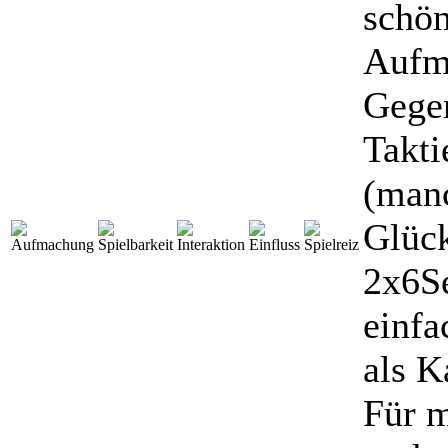
schön
Aufm
Gege
Takti
(manc
Glück
2x6Se
einfa
als K
Für m