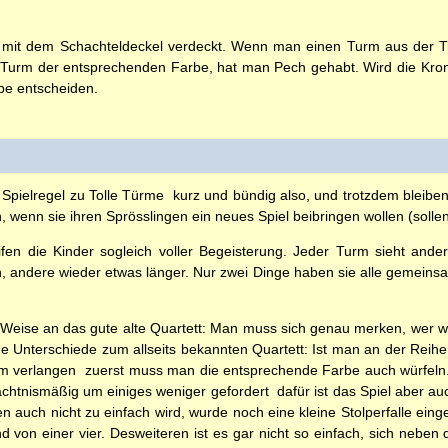
n mit dem Schachteldeckel verdeckt. Wenn man einen Turm aus der 
 Turm der entsprechenden Farbe, hat man Pech gehabt. Wird die Kro
be entscheiden.
Spielregel zu Tolle Türme  kurz und bündig also, und trotzdem bleib
, wenn sie ihren Sprösslingen ein neues Spiel beibringen wollen (sollen
fen die Kinder sogleich voller Begeisterung. Jeder Turm sieht and
andere wieder etwas länger. Nur zwei Dinge haben sie alle gemeinsa
er Weise an das gute alte Quartett: Man muss sich genau merken, we
ige Unterschiede zum allseits bekannten Quartett: Ist man an der Reih
rm verlangen  zuerst muss man die entsprechende Farbe auch würfel
chtnismäßig um einiges weniger gefordert  dafür ist das Spiel aber a
 auch nicht zu einfach wird, wurde noch eine kleine Stolperfalle einge
d von einer vier. Desweiteren ist es gar nicht so einfach, sich neb