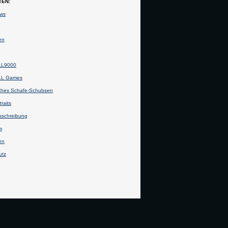
TEN:
ews
en
LL9000
LL Games
sches Schafe-Schubsen
traits
sschreibung
m
en
utz