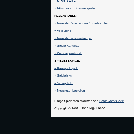
» STARTSEITE
» Aktionen und Gewinnspiele
REZENSIONEN:
» Neueste Rezensionen / Spielesuche
» Vote-Zone
» Neueste Leserwertungen
» Spiele Rangliste
» Wertungsmaßstab
SPIELESERVICE:
» Kurzspielregeln
» Spielelinks
» Verlagslinks
» Newsletter bestellen
Einige Spieldaten stammen von
BoardGameGeek
.
Copyright © 2001 - 2026 H@LL9000