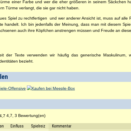
ürme einer Farbe und wer die eher größeren in seinem Säckchen ha
rn Türme verlangt, die sie gar nicht haben.
s Spiel zu rechtfertigen  und wer anderer Ansicht ist, muss auf alle
e handelt. Ich bin jedenfalls der Meinung, dass man mit diesem Spiel
wachsenen auch ihre Köpfchen anstrengen müssen und Freude an dies
t der Texte verwenden wir häufig das generische Maskulinum, wel
entitäten bezieht.
llen
4,7, 3 Bewertung(en)
ion
Einfluss
Spielreiz
Kommentar