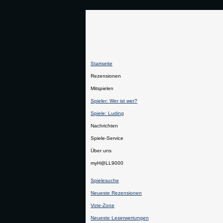
Startseite
Rezensionen
Mitspielen
Spieler: Wer ist wer?
Spiele: Luding
Nachrichten
Spiele-Service
Über uns
myH@LL9000
Spielesuche
Neueste Rezensionen
Vote-Zone
Neueste Leserwertungen