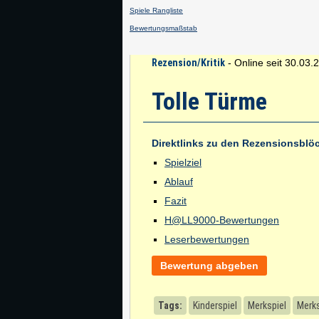
Spiele Rangliste
Bewertungsmaßstab
Rezension/Kritik
- Online seit 30.03.
Tolle Türme
Direktlinks zu den Rezensionsblö
Spielziel
Ablauf
Fazit
H@LL9000-Bewertungen
Leserbewertungen
Bewertung abgeben
Tags:
Kinderspiel
Merkspiel
Merks