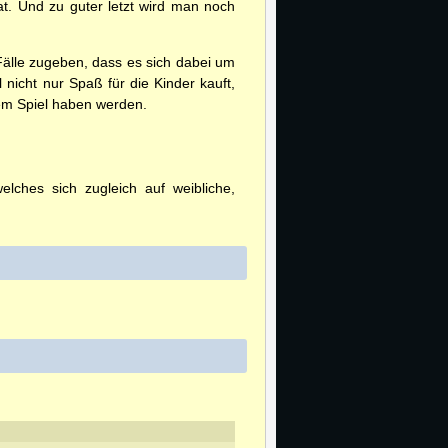
t. Und zu guter letzt wird man noch
 Fälle zugeben, dass es sich dabei um
 nicht nur Spaß für die Kinder kauft,
em Spiel haben werden.
ches sich zugleich auf weibliche,