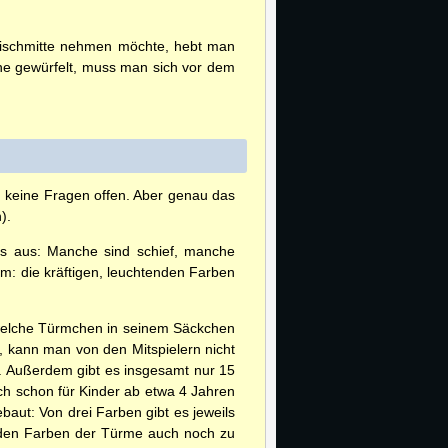
Tischmitte nehmen möchte, hebt man
ne gewürfelt, muss man sich vor dem
en keine Fragen offen. Aber genau das
).
ers aus: Manche sind schief, manche
m: die kräftigen, leuchtenden Farben
r welche Türmchen in seinem Säckchen
e, kann man von den Mitspielern nicht
n. Außerdem gibt es insgesamt nur 15
uch schon für Kinder ab etwa 4 Jahren
baut: Von drei Farben gibt es jeweils
en den Farben der Türme auch noch zu