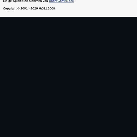
Einige Spieldaten stammen von
BoardGameGeek
.
Copyright © 2001 - 2026 H@LL9000