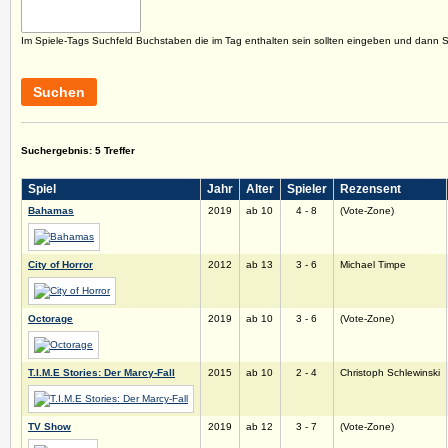
Im Spiele-Tags Suchfeld Buchstaben die im Tag enthalten sein sollten eingeben und dann 
Suchen
Suchergebnis: 5 Treffer
Spiel
Jahr
Alter
Spieler
Rezensent
Bahamas
2019
ab 10
4 - 8
(Vote-Zone)
City of Horror
2012
ab 13
3 - 6
Michael Timpe
Octorage
2019
ab 10
3 - 6
(Vote-Zone)
T.I.M.E Stories: Der Marcy-Fall
2015
ab 10
2 - 4
Christoph Schlewinski
TV Show
2019
ab 12
3 - 7
(Vote-Zone)