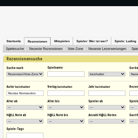
Startseite
Mitspielen
Spieler: Wer ist wer?
Spiele: Luding
Rezensionen
Spielesuche
Neueste Rezensionen
Vote-Zone
Neueste Leserwertungen
Spie
Rezensionensuche
Spielname
Suche nach
Sorti
Autor
beinhaltet
Verlag
beinhaltet
Jahr
beinhaltet
Reze
Alter ab
Alter bis
Spieler ab
Spiele
H@LL Note ab
H@LL Note bis
Anzahl H@LL Noten
Gast 
Spiele-Tags