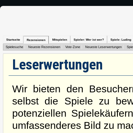
Startseite
Mitspielen
Spieler: Wer ist wer?
Spiele: Luding
Rezensionen
Spielesuche
Neueste Rezensionen
Vote-Zone
Neueste Leserwertungen
Spie
Leserwertungen
Wir bieten den Besuchern
selbst die Spiele zu bew
potenziellen Spielekäufer
umfassenderes Bild zu ma