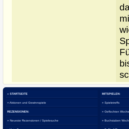
da
mi
wi
Sp
Fü
bi
sc
» STARTSEITE
MITSPIELEN:
» Aktionen und Gewinnspiele
» Spieletreffs
REZENSIONEN:
» Geflochten Woche
» Neueste Rezensionen / Spielesuche
» Buchstaben Woch