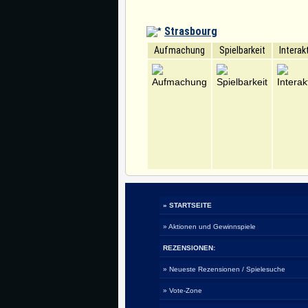
Strasbourg
Aufmachung
Spielbarkeit
Interak
» STARTSEITE
» Aktionen und Gewinnspiele
REZENSIONEN:
» Neueste Rezensionen / Spielesuche
» Vote-Zone